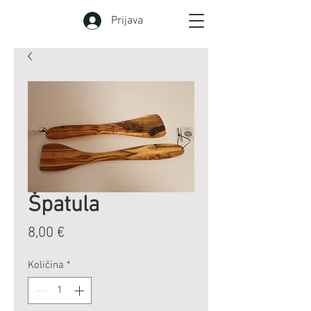
Prijava
Špatula
Cijena
8,00 €
Količina
*